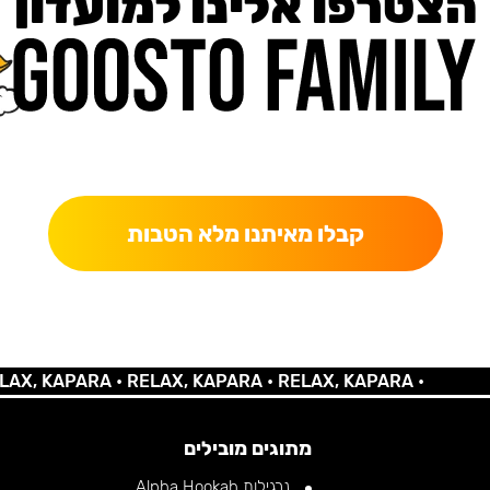
הצטרפו אלינו למועדון
כאן מקבלים יותר — הטבות, עדכונים והפתעות בלעדיות.
קבלו מאיתנו מלא הטבות
 KAPARA •
RELAX, KAPARA •
RELAX, KAPARA •
מתוגים מובילים
נרגילות Alpha Hookah