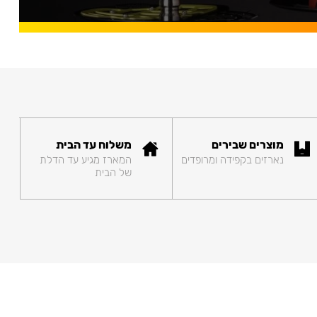
מוצרים שבירים
משלוח עד הבית
נארזים בקפידה ומרופדים
המארז מגיע עד הדלת
של הבית