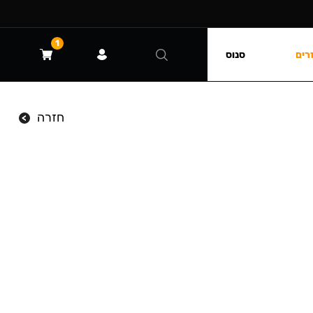
1
רים
סנוס
חזרה