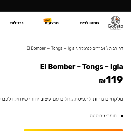
גוסטו לבית
מבצעים
נרגילות
דף הבית
\
אביזרים לנרגילה
\
El Bomber — Tongs — Igla
El Bomber – Tongs – Igla
119
₪
מלקחיים נוחות לתפיסת גחלים עם עיצוב יחודי שיחזיקו לכם ל
חומר: נירוסטה