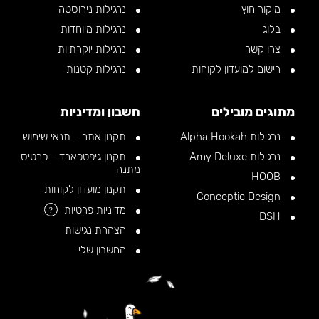
מיקור חוץ
נרגילות נירוסטה
בלוג
נרגילות מיוחדות
צרו קשר
נרגילות יוקרתיות
רישום למועדון לקוחות
נרגילות קטנות
מתוגים מובילים
חשבון ומדיניות
נרגילות Alpha Hookah
תקנון אתר – תנאי שימוש
נרגילות Amy Deluxe
תקנון גיפטכארד – כרטיס
מתנה
HOOB
תקנון מועדון לקוחות
Conceptic Design
מדיניות פרטיות
?
DSH
הצהרת נגישות
החשבון שלי