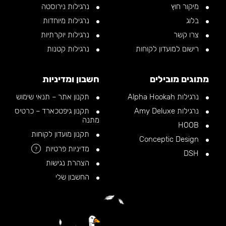
מיקור חוץ
נרגילות נירוסטה
בלוג
נרגילות מיוחדות
צרו קשר
נרגילות יוקרתיות
רישום למועדון לקוחות
נרגילות קטנות
מתוגים מובילים
חשבון ומדיניות
נרגילות Alpha Hookah
תקנון אתר – תנאי שימוש
נרגילות Amy Deluxe
תקנון גיפטכארד – כרטיס
מתנה
HOOB
תקנון מועדון לקוחות
Conceptic Design
מדיניות פרטיות
?
DSH
הצהרת נגישות
החשבון שלי