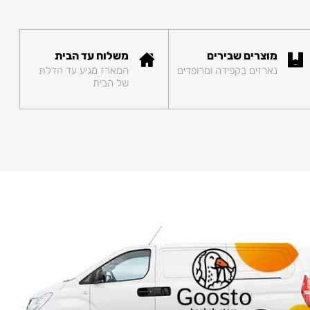
מוצרים שבירים
משלוח עד הבית
נארזים בקפידה ומרופדים
המארז מגיע עד הדלת
של הבית