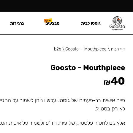
גוסטו לבית
מבצעים
נרגילות
דף הבית
\
Goosto — Mouthpiece
\
b2b
Goosto – Mouthpiece
40
₪
פייה אישית רב-פעמית של גוסטו. עכשיו ניתן לשמור על ההגי
לא רק בסטייל,
אלא גם לחסוך פלסטיק של פיות חד”פ ולשמור על איכות הסב