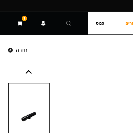
1
רים
סנוס
חזרה