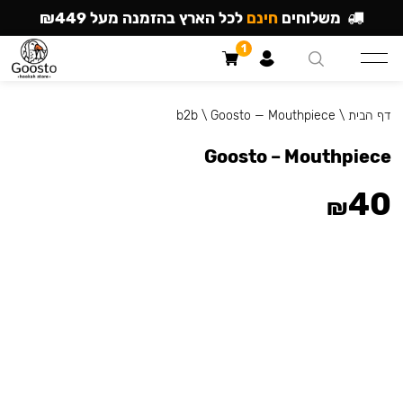
משלוחים
חינם
לכל הארץ בהזמנה מעל ₪449
1
דף הבית
\
Goosto — Mouthpiece
\
b2b
Goosto – Mouthpiece
40
₪