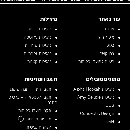
עוד באתר
נרגילות
אודות
נרגילות רוסיות
מיקור חוץ
נרגילות נירוסטה
בלוג
נרגילות מיוחדות
צרו קשר
נרגילות יוקרתיות
רישום למועדון לקוחות
נרגילות קטנות
מתוגים מובילים
חשבון ומדיניות
נרגילות Alpha Hookah
תקנון אתר – תנאי שימוש
נרגילות Amy Deluxe
תקנון גיפטכארד – כרטיס
מתנה
HOOB
תקנון מועדון לקוחות
Conceptic Design
מדיניות פרטיות
?
DSH
הצהרת נגישות