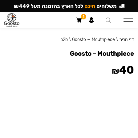
משלוחים
חינם
לכל הארץ בהזמנה מעל ₪449
1
דף הבית
\
Goosto — Mouthpiece
\
b2b
Goosto – Mouthpiece
40
₪