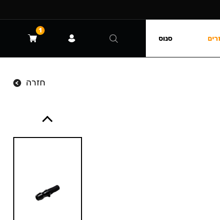
1
רים
סנוס
חזרה