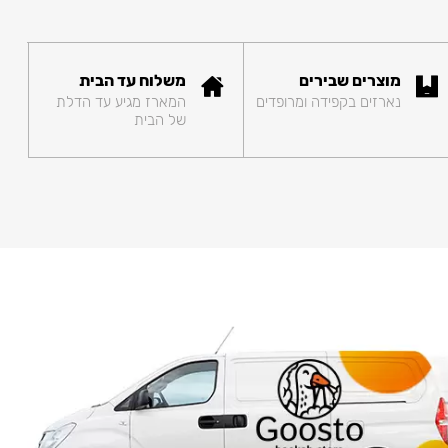
מוצרים שבירים
משלוח עד הבית
נארזים בקפידה ומרופדים
המארז מגיע עד הדלת
של הבית