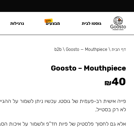
גוסטו לבית
מבצעים
נרגילות
דף הבית
\
Goosto — Mouthpiece
\
b2b
Goosto – Mouthpiece
40
₪
פייה אישית רב-פעמית של גוסטו. עכשיו ניתן לשמור על ההגי
לא רק בסטייל,
אלא גם לחסוך פלסטיק של פיות חד”פ ולשמור על איכות הסב