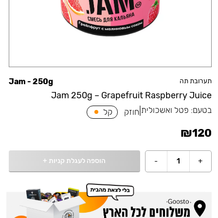
תערובת תה
Jam - 250g
Jam 250g – Grapefruit Raspberry Juice
בטעם:
פטל ואשכולית
|
חוזק
קל
₪
120
הוספה לעגלת קניות
+
-
1
+