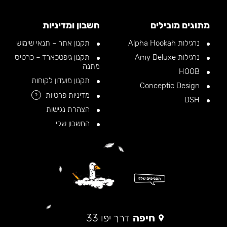
מתוגים מובילים
חשבון ומדיניות
נרגילות Alpha Hookah
תקנון אתר – תנאי שימוש
נרגילות Amy Deluxe
תקנון גיפטכארד – כרטיס
מתנה
HOOB
תקנון מועדון לקוחות
Conceptic Design
מדיניות פרטיות
?
DSH
הצהרת נגישות
החשבון שלי
חיפה
דרך יפו 33