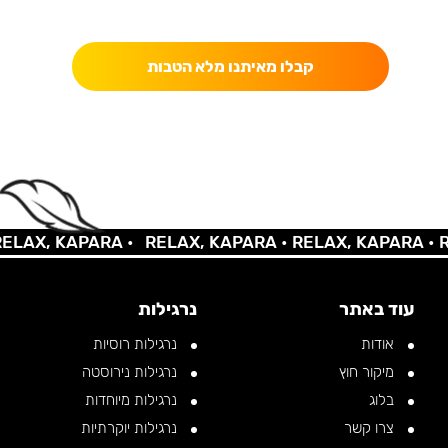
כאן מקבלים יותר — הטבות, עדכונים והפתעות בלעדיות.
קבלו מאיתנו מלא הטבות
AX, KAPARA •
RELAX, KAPARA •
RELAX, KAPARA •
REL
עוד באתר
נרגילות
אודות
נרגילות רוסיות
מיקור חוץ
נרגילות נירוסטה
בלוג
נרגילות מיוחדות
צרו קשר
נרגילות יוקרתיות