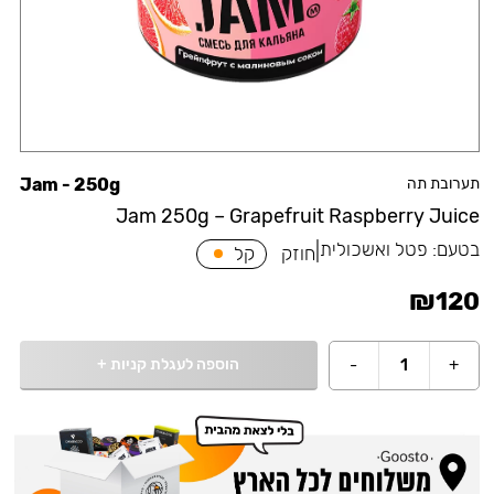
תערובת תה
Jam - 250g
Jam 250g – Grapefruit Raspberry Juice
בטעם:
פטל ואשכולית
|
חוזק
קל
₪
120
הוספה לעגלת קניות
+
-
1
+