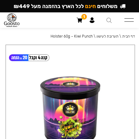
משלוחים
חינם
לכל הארץ בהזמנה מעל ₪449
1
דף הבית
\
תערובת לעישון
\
Holster 60g – Kiwi Punch