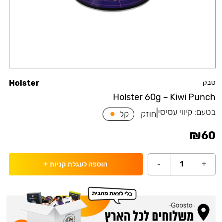
טבק
Holster
Holster 60g – Kiwi Punch
בטעם:
קיווי עסיסי
|
חוזק
קל
₪
60
-
1
+
הוספה לעגלת קניות
+