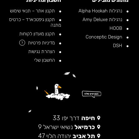
מתוגים מובילים
חשבון ומדיניות
נרגילות Alpha Hookah
תקנון אתר – תנאי שימוש
נרגילות Amy Deluxe
תקנון גיפטכארד – כרטיס
מתנה
HOOB
תקנון מועדון לקוחות
Conceptic Design
מדיניות פרטיות
?
DSH
הצהרת נגישות
החשבון שלי
חיפה
דרך יפו 33
כרמיאל
נשיאי ישראל 9
תל אביב
יהודה הלוי 47