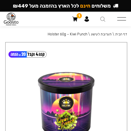
משלוחים
חינם
לכל הארץ בהזמנה מעל ₪449
1
דף הבית
\
תערובת לעישון
\
Holster 60g – Kiwi Punch