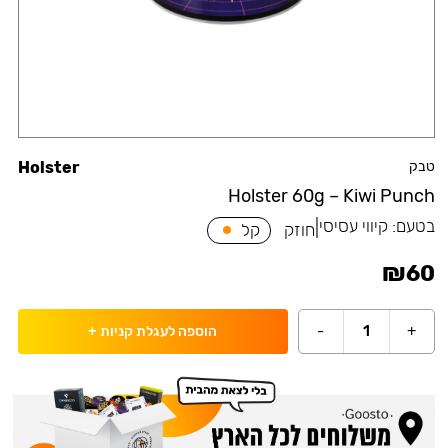
טבק
Holster
Holster 60g – Kiwi Punch
בטעם:
קיווי עסיסי
|
חוזק
קל
₪
60
-
1
+
הוספה לעגלת קניות
+