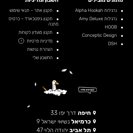
מתוגים מובילים
חשבון ומדיניות
נרגילות Alpha Hookah
תקנון אתר – תנאי שימוש
נרגילות Amy Deluxe
תקנון גיפטכארד – כרטיס
מתנה
HOOB
תקנון מועדון לקוחות
Conceptic Design
מדיניות פרטיות
?
DSH
הצהרת נגישות
החשבון שלי
חיפה
דרך יפו 33
כרמיאל
נשיאי ישראל 9
תל אביב
יהודה הלוי 47