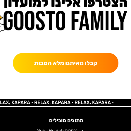
הצטרפו אלינו למועדון
כאן מקבלים יותר — הטבות, עדכונים והפתעות בלעדיות.
קבלו מאיתנו מלא הטבות
 KAPARA •
RELAX, KAPARA •
RELAX, KAPARA •
מתוגים מובילים
נרגילות Alpha Hookah