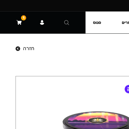
1
רים
סנוס
חזרה