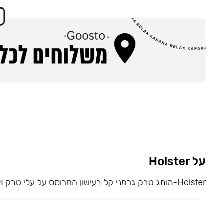
על Holster
Holster-מותג טבק גרמני קל בעישון המבוסס על עלי טבק וירג׳ינייה