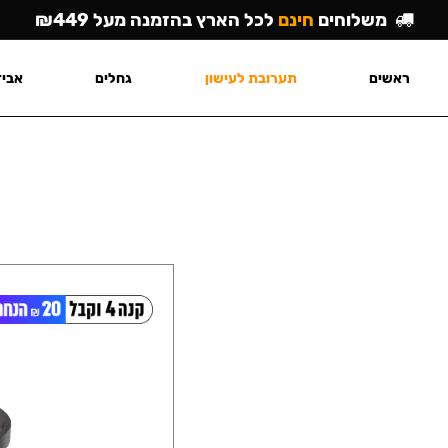
משלוחים
חינם
לכל הארץ בהזמנה מעל ₪449
ראשים
תערובת לעישון
גחלים
אביז