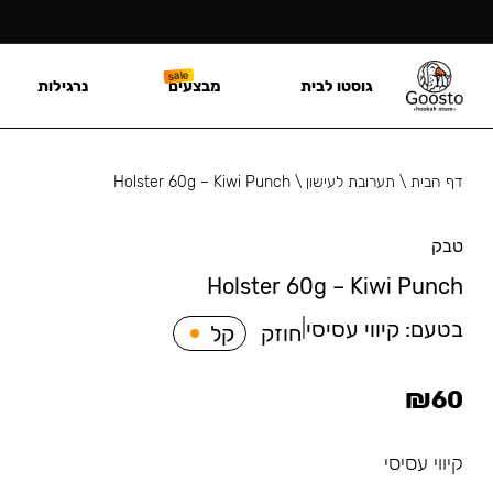
גוסטו לבית
מבצעים
נרגילות
דף הבית
\
תערובת לעישון
\
Holster 60g – Kiwi Punch
טבק
Holster 60g – Kiwi Punch
בטעם:
קיווי עסיסי
|
חוזק
קל
₪
60
קיווי עסיסי