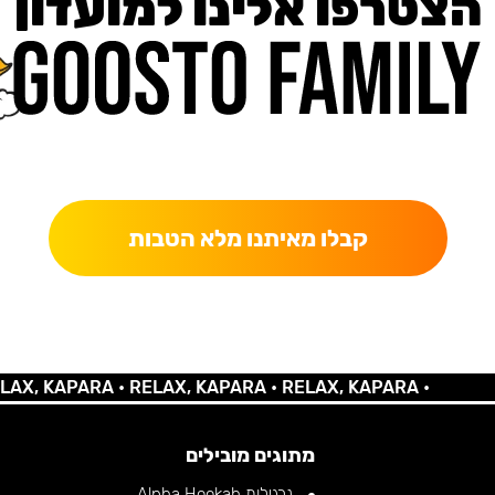
הצטרפו אלינו למועדון
כאן מקבלים יותר — הטבות, עדכונים והפתעות בלעדיות.
קבלו מאיתנו מלא הטבות
 KAPARA •
RELAX, KAPARA •
RELAX, KAPARA •
מתוגים מובילים
נרגילות Alpha Hookah