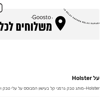
על Holster
Holster-מותג טבק גרמני קל בעישון המבוסס על עלי טבק וירג׳ינייה