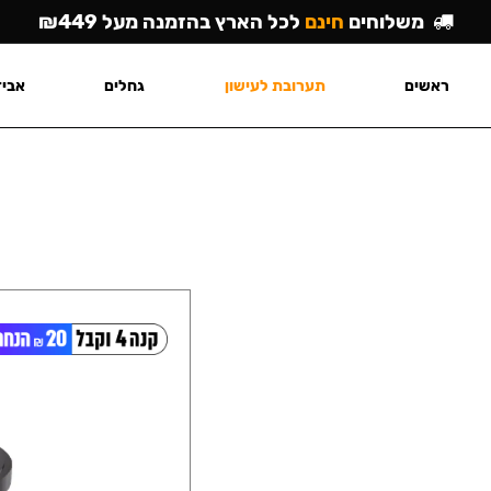
משלוחים
חינם
לכל הארץ בהזמנה מעל ₪449
ראשים
תערובת לעישון
גחלים
אביז