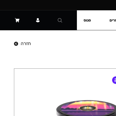
רים
סנוס
חזרה