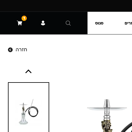
1
רים
סנוס
חזרה