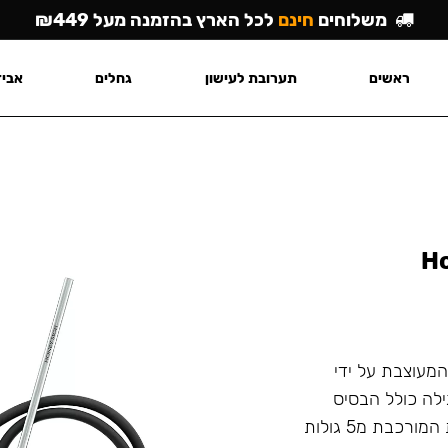
משלוחים
חינם
לכל הארץ בהזמנה מעל ₪449
ראשים
תערובת לעישון
גחלים
אביז
Ho
לה קומפקטית המעוצבת על ידי
של הנרגילה כולל הבסיס
שלה עשויים מנירוסטה AISI 304. מערכת פריקת עשן אנכית המורכבת מ5 גולות