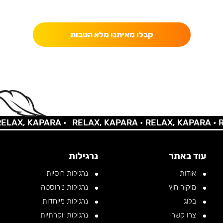
כאן מקבלים יותר — הטבות, עדכונים והפתעות בלעדיות.
קבלו מאיתנו מלא הטבות
AX, KAPARA •
RELAX, KAPARA •
RELAX, KAPARA •
REL
עוד באתר
נרגילות
אודות
נרגילות רוסיות
מיקור חוץ
נרגילות נירוסטה
בלוג
נרגילות מיוחדות
צרו קשר
נרגילות יוקרתיות