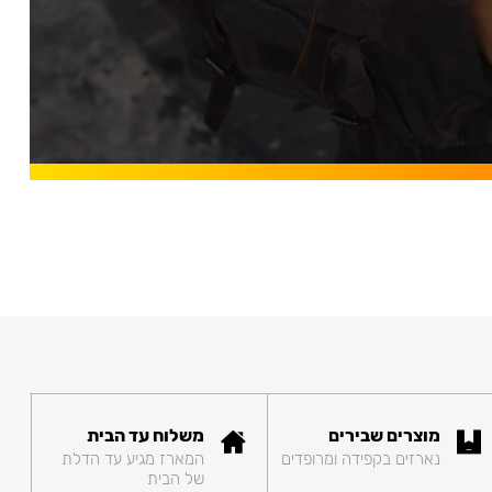
מוצרים שבירים
משלוח עד הבית
נארזים בקפידה ומרופדים
המארז מגיע עד הדלת
של הבית