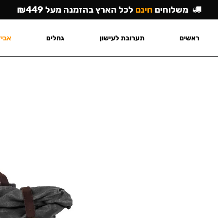
משלוחים
חינם
לכל הארץ בהזמנה מעל ₪449
ראשים
תערובת לעישון
גחלים
אביז