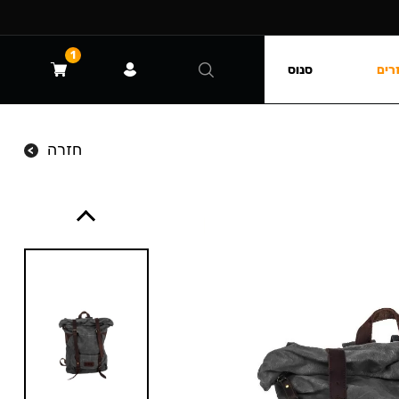
1
רים
סנוס
חזרה