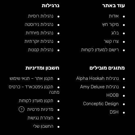
עוד באתר
נרגילות
אודות
נרגילות רוסיות
מיקור חוץ
נרגילות נירוסטה
בלוג
נרגילות מיוחדות
צרו קשר
נרגילות יוקרתיות
רישום למועדון לקוחות
נרגילות קטנות
מתוגים מובילים
חשבון ומדיניות
נרגילות Alpha Hookah
תקנון אתר – תנאי שימוש
נרגילות Amy Deluxe
תקנון גיפטכארד – כרטיס
מתנה
HOOB
תקנון מועדון לקוחות
Conceptic Design
מדיניות פרטיות
?
DSH
הצהרת נגישות
החשבון שלי