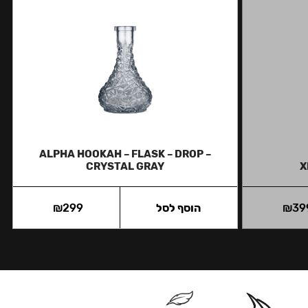
ALPHA HOOKAH – FLASK – DROP –
CRYSTAL GRAY
X
39
₪
הוסף לסל
299
₪