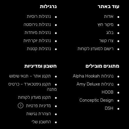
עוד באתר
נרגילות
אודות
נרגילות רוסיות
מיקור חוץ
נרגילות נירוסטה
בלוג
נרגילות מיוחדות
צרו קשר
נרגילות יוקרתיות
רישום למועדון לקוחות
נרגילות קטנות
מתוגים מובילים
חשבון ומדיניות
נרגילות Alpha Hookah
תקנון אתר – תנאי שימוש
נרגילות Amy Deluxe
תקנון גיפטכארד – כרטיס
מתנה
HOOB
תקנון מועדון לקוחות
Conceptic Design
מדיניות פרטיות
?
DSH
הצהרת נגישות
החשבון שלי