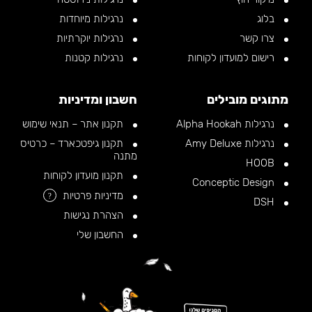
בלוג
נרגילות מיוחדות
צרו קשר
נרגילות יוקרתיות
רישום למועדון לקוחות
נרגילות קטנות
מתוגים מובילים
חשבון ומדיניות
נרגילות Alpha Hookah
תקנון אתר – תנאי שימוש
נרגילות Amy Deluxe
תקנון גיפטכארד – כרטיס
מתנה
HOOB
תקנון מועדון לקוחות
Conceptic Design
מדיניות פרטיות
?
DSH
הצהרת נגישות
החשבון שלי