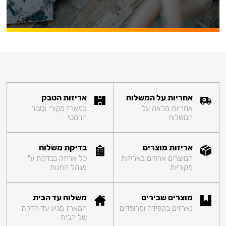
אחריות על המשלוח
אריזות הטבק
אחריות מלאה על
במארז מקורי וסגור
המשלוח
הרמטי
אריזות מוצרים
בדיקת משלוח
המוצרים ארוזים באריזות
כל אריזה נבדקת ע"י
מקוריות
מנהל החנות
מוצרים שבירים
משלוח עד הבית
נארזים בקפידה ומרופדים
המארז מגיע עד הדלת
של הבית