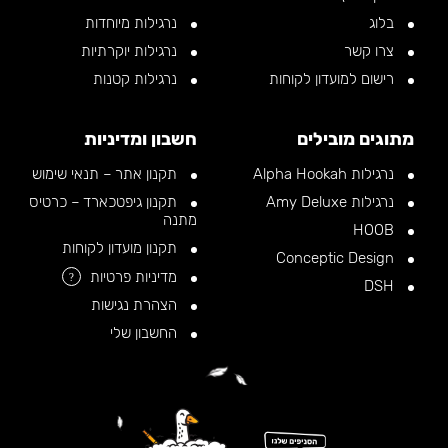
בלוג
נרגילות מיוחדות
צרו קשר
נרגילות יוקרתיות
רישום למועדון לקוחות
נרגילות קטנות
מתוגים מובילים
חשבון ומדיניות
נרגילות Alpha Hookah
תקנון אתר – תנאי שימוש
נרגילות Amy Deluxe
תקנון גיפטכארד – כרטיס
מתנה
HOOB
תקנון מועדון לקוחות
Conceptic Design
מדיניות פרטיות
?
DSH
הצהרת נגישות
החשבון שלי