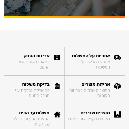
אחריות על המשלוח
אריזות הטבק
אחריות מלאה על
במארז מקורי וסגור
המשלוח
הרמטי
אריזות מוצרים
בדיקת משלוח
המוצרים ארוזים באריזות
כל אריזה נבדקת ע"י
מקוריות
מנהל החנות
מוצרים שבירים
משלוח עד הבית
נארזים בקפידה ומרופדים
המארז מגיע עד הדלת
של הבית