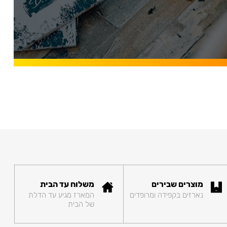
מוצרים שבירים
משלוח עד הבית
נארזים בקפידה ומרופדים
המארז מגיע עד הדלת
של הבית