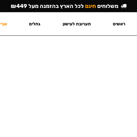
משלוחים
חינם
לכל הארץ בהזמנה מעל ₪449
ראשים
תערובת לעישון
גחלים
אביז