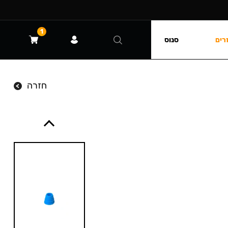
1
רים
סנוס
חזרה