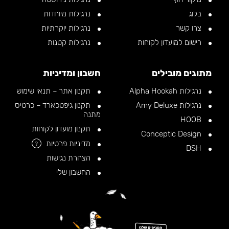
בלוג
נרגילות מיוחדות
צרו קשר
נרגילות יוקרתיות
רישום למועדון לקוחות
נרגילות קטנות
מתוגים מובילים
חשבון ומדיניות
נרגילות Alpha Hookah
תקנון אתר – תנאי שימוש
נרגילות Amy Deluxe
תקנון גיפטכארד – כרטיס
מתנה
HOOB
תקנון מועדון לקוחות
Conceptic Design
מדיניות פרטיות
?
DSH
הצהרת נגישות
החשבון שלי