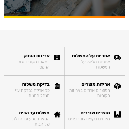
אחריות על המשלוח
אריזות הטבק
אחריות מלאה על
במארז מקורי וסגור
המשלוח
הרמטי
אריזות מוצרים
בדיקת משלוח
המוצרים ארוזים באריזות
כל אריזה נבדקת ע"י
מקוריות
מנהל החנות
מוצרים שבירים
משלוח עד הבית
נארזים בקפידה ומרופדים
המארז מגיע עד הדלת
של הבית