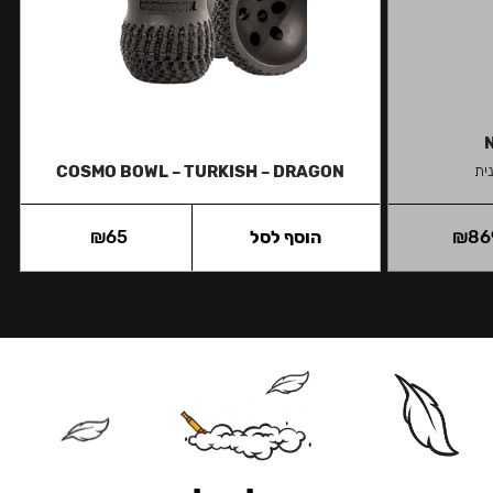
ית
COSMO BOWL – TURKISH – DRAGON
86
₪
הוסף לסל
65
₪