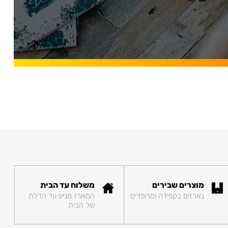
מוצרים שבירים
משלוח עד הבית
נארזים בקפידה ומרופדים
המארז מגיע עד הדלת
של הבית