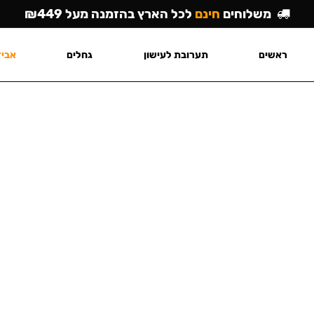
משלוחים
חינם
לכל הארץ בהזמנה מעל ₪449
ראשים
תערובת לעישון
גחלים
אביז