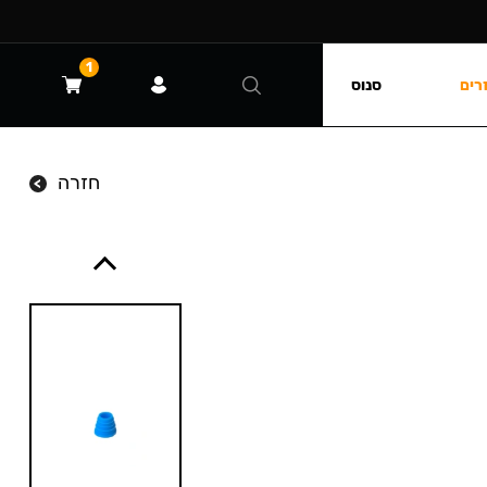
1
רים
סנוס
חזרה