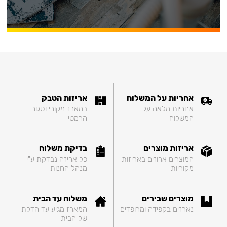
אחריות על המשלוח
אריזות הטבק
אחריות מלאה על
במארז מקורי וסגור
המשלוח
הרמטי
אריזות מוצרים
בדיקת משלוח
המוצרים ארוזים באריזות
כל אריזה נבדקת ע"י
מקוריות
מנהל החנות
מוצרים שבירים
משלוח עד הבית
נארזים בקפידה ומרופדים
המארז מגיע עד הדלת
של הבית