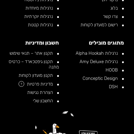
בלוג
נרגילות מיוחדות
צרו קשר
נרגילות יוקרתיות
רישום למועדון לקוחות
נרגילות קטנות
מתוגים מובילים
חשבון ומדיניות
נרגילות Alpha Hookah
תקנון אתר – תנאי שימוש
נרגילות Amy Deluxe
תקנון גיפטכארד – כרטיס
מתנה
HOOB
תקנון מועדון לקוחות
Conceptic Design
מדיניות פרטיות
?
DSH
הצהרת נגישות
החשבון שלי