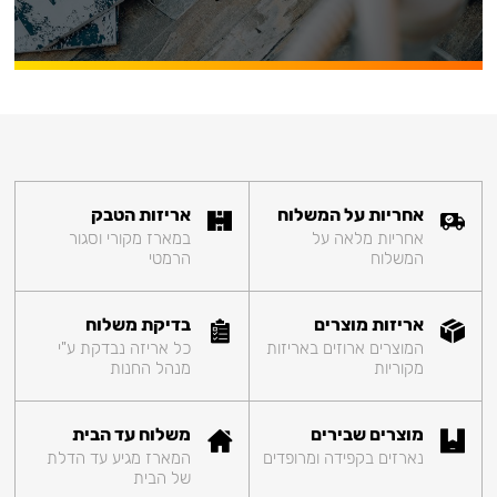
אחריות על המשלוח
אריזות הטבק
אחריות מלאה על
במארז מקורי וסגור
המשלוח
הרמטי
אריזות מוצרים
בדיקת משלוח
המוצרים ארוזים באריזות
כל אריזה נבדקת ע"י
מקוריות
מנהל החנות
מוצרים שבירים
משלוח עד הבית
נארזים בקפידה ומרופדים
המארז מגיע עד הדלת
של הבית