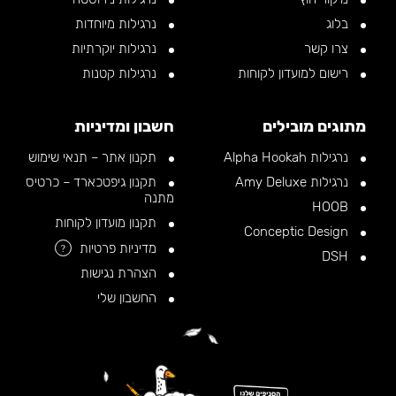
בלוג
נרגילות מיוחדות
צרו קשר
נרגילות יוקרתיות
רישום למועדון לקוחות
נרגילות קטנות
מתוגים מובילים
חשבון ומדיניות
נרגילות Alpha Hookah
תקנון אתר – תנאי שימוש
נרגילות Amy Deluxe
תקנון גיפטכארד – כרטיס
מתנה
HOOB
תקנון מועדון לקוחות
Conceptic Design
מדיניות פרטיות
?
DSH
הצהרת נגישות
החשבון שלי