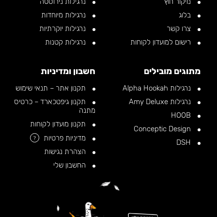
מיקור חוץ
נרגילות נירוסטה
בלוג
נרגילות מיוחדות
צרו קשר
נרגילות יוקרתיות
רישום למועדון לקוחות
נרגילות קטנות
מתוגים מובילים
חשבון ומדיניות
נרגילות Alpha Hookah
תקנון אתר – תנאי שימוש
נרגילות Amy Deluxe
תקנון גיפטכארד – כרטיס
מתנה
HOOB
תקנון מועדון לקוחות
Conceptic Design
מדיניות פרטיות
?
DSH
הצהרת נגישות
החשבון שלי