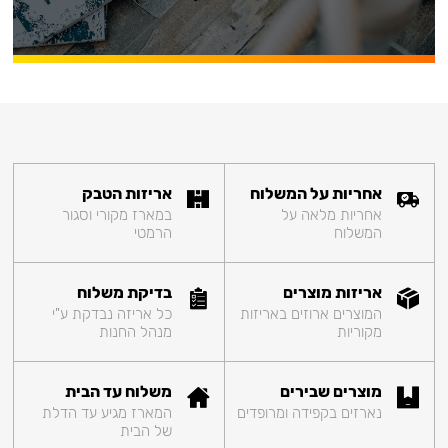
אחריות על המשלוח
אריזות הטבק
אחריות מלאה על
במארז מקורי וסגור
המשלוח
הרמטי
אריזות מוצרים
בדיקת משלוח
המוצרים ארוזים באריזות
כל אריזה נבדקת ע"י
מקוריות
מנהל החנות
מוצרים שבירים
משלוח עד הבית
נארזים בקפידה ומרופדים
המארז מגיע עד הדלת
של הבית