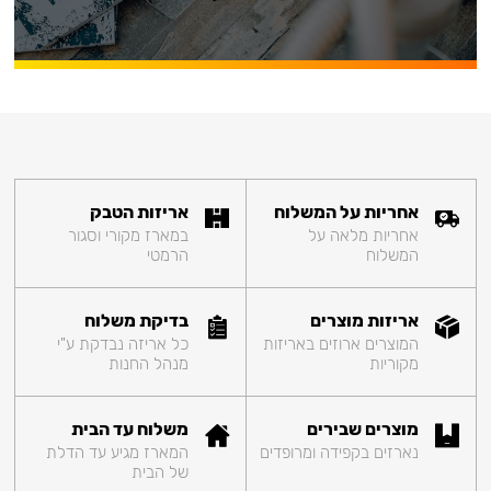
אחריות על המשלוח
אריזות הטבק
אחריות מלאה על
במארז מקורי וסגור
המשלוח
הרמטי
אריזות מוצרים
בדיקת משלוח
המוצרים ארוזים באריזות
כל אריזה נבדקת ע"י
מקוריות
מנהל החנות
מוצרים שבירים
משלוח עד הבית
נארזים בקפידה ומרופדים
המארז מגיע עד הדלת
של הבית