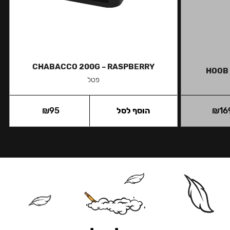
CHABACCO 200G – RASPBERRY
HOOB 
פטל
16
₪
הוסף לסל
95
₪