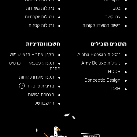
בלוג
נרגילות מיוחדות
צרו קשר
נרגילות יוקרתיות
רישום למועדון לקוחות
נרגילות קטנות
מתוגים מובילים
חשבון ומדיניות
נרגילות Alpha Hookah
תקנון אתר – תנאי שימוש
נרגילות Amy Deluxe
תקנון גיפטכארד – כרטיס
מתנה
HOOB
תקנון מועדון לקוחות
Conceptic Design
מדיניות פרטיות
?
DSH
הצהרת נגישות
החשבון שלי