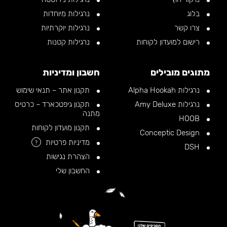
בלוג
נרגילות מיוחדות
צרו קשר
נרגילות יוקרתיות
רישום למועדון לקוחות
נרגילות קטנות
מתוגים מובילים
חשבון ומדיניות
נרגילות Alpha Hookah
תקנון אתר – תנאי שימוש
נרגילות Amy Deluxe
תקנון גיפטכארד – כרטיס
מתנה
HOOB
תקנון מועדון לקוחות
Conceptic Design
מדיניות פרטיות
?
DSH
הצהרת נגישות
החשבון שלי