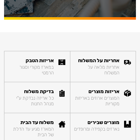
אחריות על המשלוח
אריזות הטבק
אחריות מלאה על
במארז מקורי וסגור
המשלוח
הרמטי
אריזות מוצרים
בדיקת משלוח
המוצרים ארוזים באריזות
כל אריזה נבדקת ע"י
מקוריות
מנהל החנות
מוצרים שבירים
משלוח עד הבית
נארזים בקפידה ומרופדים
המארז מגיע עד הדלת
של הבית