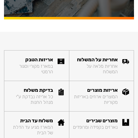
אחריות על המשלוח
אריזות הטבק
אחריות מלאה על
במארז מקורי וסגור
המשלוח
הרמטי
אריזות מוצרים
בדיקת משלוח
המוצרים ארוזים באריזות
כל אריזה נבדקת ע"י
מקוריות
מנהל החנות
מוצרים שבירים
משלוח עד הבית
נארזים בקפידה ומרופדים
המארז מגיע עד הדלת
של הבית