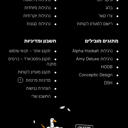
בלוג
נרגילות מיוחדות
צרו קשר
נרגילות יוקרתיות
רישום למועדון לקוחות
נרגילות קטנות
מתוגים מובילים
חשבון ומדיניות
נרגילות Alpha Hookah
תקנון אתר – תנאי שימוש
נרגילות Amy Deluxe
תקנון גיפטכארד – כרטיס
מתנה
HOOB
תקנון מועדון לקוחות
Conceptic Design
מדיניות פרטיות
?
DSH
הצהרת נגישות
החשבון שלי