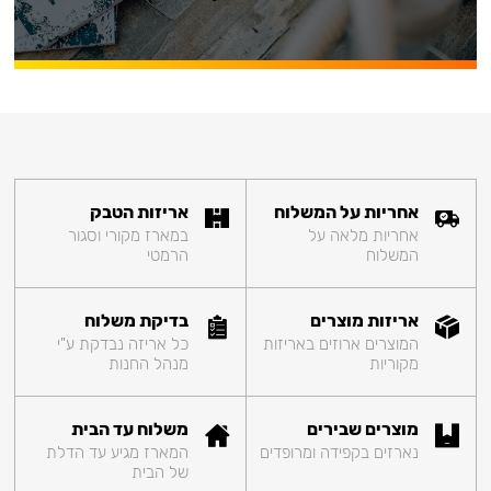
אחריות על המשלוח
אריזות הטבק
אחריות מלאה על
במארז מקורי וסגור
המשלוח
הרמטי
אריזות מוצרים
בדיקת משלוח
המוצרים ארוזים באריזות
כל אריזה נבדקת ע"י
מקוריות
מנהל החנות
מוצרים שבירים
משלוח עד הבית
נארזים בקפידה ומרופדים
המארז מגיע עד הדלת
של הבית