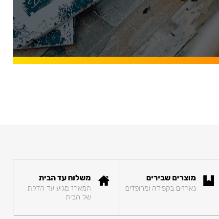
מוצרים שבירים
משלוח עד הבית
נארזים בקפידה ומרופדים
המארז מגיע עד הדלת
של הבית