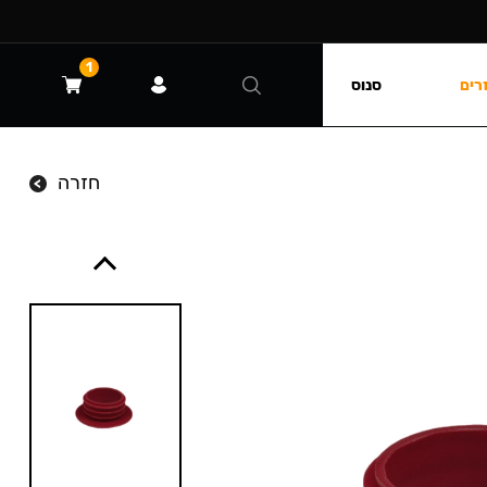
1
רים
סנוס
חזרה