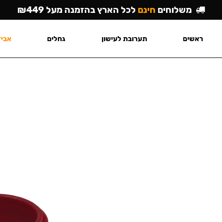
משלוחים
חינם
לכל הארץ בהזמנה מעל ₪449
ראשים
תערובת לעישון
גחלים
אביז