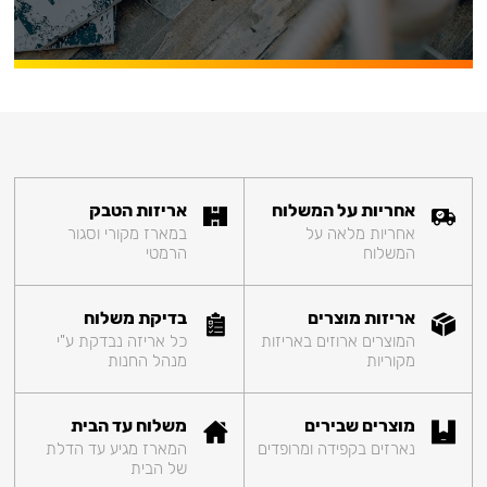
אחריות על המשלוח
אריזות הטבק
אחריות מלאה על
במארז מקורי וסגור
המשלוח
הרמטי
אריזות מוצרים
בדיקת משלוח
המוצרים ארוזים באריזות
כל אריזה נבדקת ע"י
מקוריות
מנהל החנות
מוצרים שבירים
משלוח עד הבית
נארזים בקפידה ומרופדים
המארז מגיע עד הדלת
של הבית