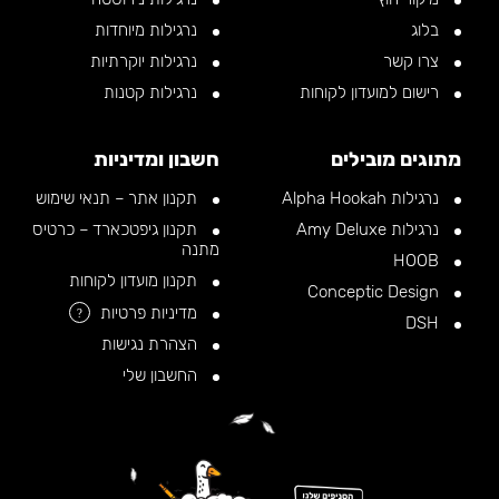
בלוג
נרגילות מיוחדות
צרו קשר
נרגילות יוקרתיות
רישום למועדון לקוחות
נרגילות קטנות
מתוגים מובילים
חשבון ומדיניות
נרגילות Alpha Hookah
תקנון אתר – תנאי שימוש
נרגילות Amy Deluxe
תקנון גיפטכארד – כרטיס
מתנה
HOOB
תקנון מועדון לקוחות
Conceptic Design
מדיניות פרטיות
?
DSH
הצהרת נגישות
החשבון שלי