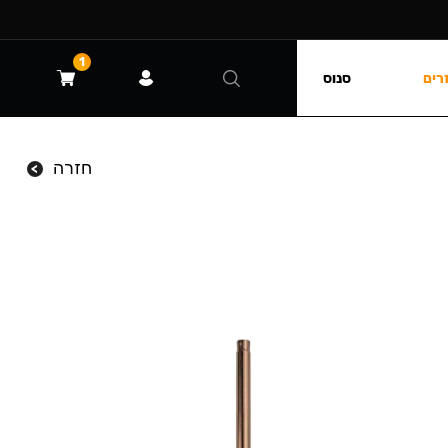
1
רים
סנוס
חזרה