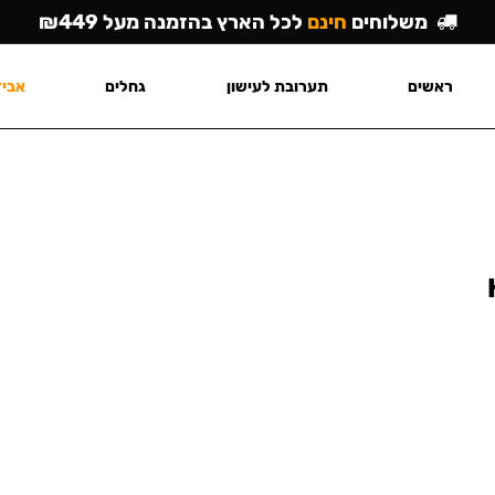
משלוחים
חינם
לכל הארץ בהזמנה מעל ₪449
ראשים
תערובת לעישון
גחלים
אביז