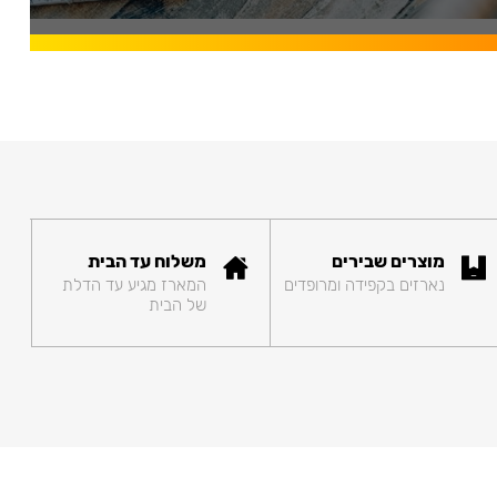
מוצרים שבירים
משלוח עד הבית
נארזים בקפידה ומרופדים
המארז מגיע עד הדלת
של הבית