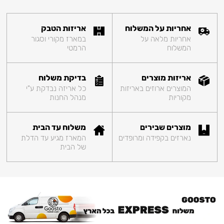
אחריות על המשלוח
אריזות הטבק
אחריות מלאה על
במארז מקורי וסגור
המשלוח
הרמטי
אריזות מוצרים
בדיקת משלוח
המוצרים ארוזים באריזות
כל אריזה נבדקת ע"י
מקוריות
מנהל החנות
מוצרים שבירים
משלוח עד הבית
נארזים בקפידה ומרופדים
המארז מגיע עד הדלת
של הבית