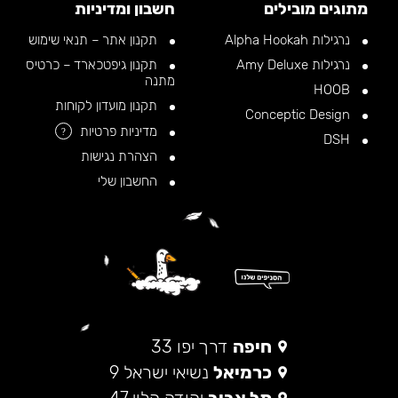
מתוגים מובילים
חשבון ומדיניות
נרגילות Alpha Hookah
תקנון אתר – תנאי שימוש
נרגילות Amy Deluxe
תקנון גיפטכארד – כרטיס
מתנה
HOOB
תקנון מועדון לקוחות
Conceptic Design
מדיניות פרטיות
?
DSH
הצהרת נגישות
החשבון שלי
חיפה
דרך יפו 33
כרמיאל
נשיאי ישראל 9