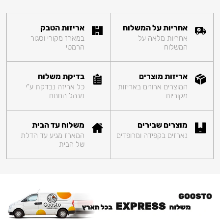
אחריות על המשלוח
אריזות הטבק
אחריות מלאה על
במארז מקורי וסגור
המשלוח
הרמטי
אריזות מוצרים
בדיקת משלוח
המוצרים ארוזים באריזות
כל אריזה נבדקת ע"י
מקוריות
מנהל החנות
מוצרים שבירים
משלוח עד הבית
נארזים בקפידה ומרופדים
המארז מגיע עד הדלת
של הבית