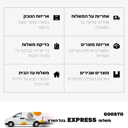
אחריות על המשלוח
אריזות הטבק
אחריות מלאה על
במארז מקורי וסגור
המשלוח
הרמטי
אריזות מוצרים
בדיקת משלוח
המוצרים ארוזים באריזות
כל אריזה נבדקת ע"י
מקוריות
מנהל החנות
מוצרים שבירים
משלוח עד הבית
נארזים בקפידה ומרופדים
המארז מגיע עד הדלת
של הבית