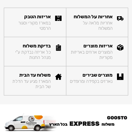
אחריות על המשלוח
אריזות הטבק
אחריות מלאה על
במארז מקורי וסגור
המשלוח
הרמטי
אריזות מוצרים
בדיקת משלוח
המוצרים ארוזים באריזות
כל אריזה נבדקת ע"י
מקוריות
מנהל החנות
מוצרים שבירים
משלוח עד הבית
נארזים בקפידה ומרופדים
המארז מגיע עד הדלת
של הבית