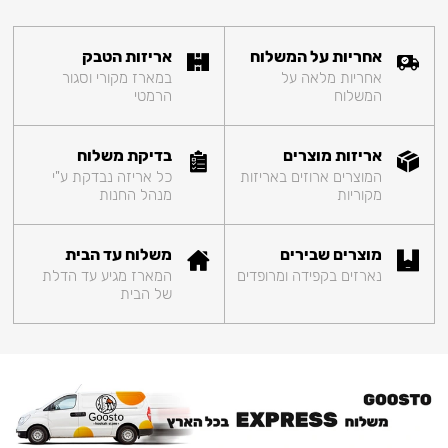
אחריות על המשלוח
אריזות הטבק
אחריות מלאה על
במארז מקורי וסגור
המשלוח
הרמטי
אריזות מוצרים
בדיקת משלוח
המוצרים ארוזים באריזות
כל אריזה נבדקת ע"י
מקוריות
מנהל החנות
מוצרים שבירים
משלוח עד הבית
נארזים בקפידה ומרופדים
המארז מגיע עד הדלת
של הבית