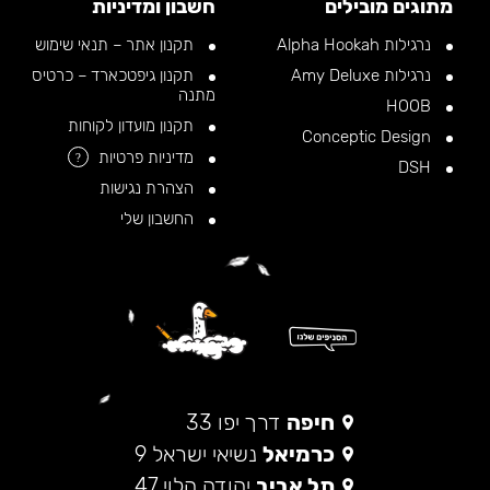
מתוגים מובילים
חשבון ומדיניות
נרגילות Alpha Hookah
תקנון אתר – תנאי שימוש
נרגילות Amy Deluxe
תקנון גיפטכארד – כרטיס
מתנה
HOOB
תקנון מועדון לקוחות
Conceptic Design
מדיניות פרטיות
?
DSH
הצהרת נגישות
החשבון שלי
חיפה
דרך יפו 33
כרמיאל
נשיאי ישראל 9
תל אביב
יהודה הלוי 47