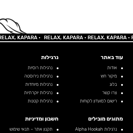
AX, KAPARA •
RELAX, KAPARA •
RELAX, KAPARA •
REL
עוד באתר
נרגילות
אודות
נרגילות רוסיות
מיקור חוץ
נרגילות נירוסטה
בלוג
נרגילות מיוחדות
צרו קשר
נרגילות יוקרתיות
רישום למועדון לקוחות
נרגילות קטנות
מתוגים מובילים
חשבון ומדיניות
נרגילות Alpha Hookah
תקנון אתר – תנאי שימוש