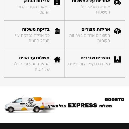
אחריות על המשלוח
אריזות הטבק
אחריות מלאה על
במארז מקורי וסגור
המשלוח
הרמטי
אריזות מוצרים
בדיקת משלוח
המוצרים ארוזים באריזות
כל אריזה נבדקת ע"י
מקוריות
מנהל החנות
מוצרים שבירים
משלוח עד הבית
נארזים בקפידה ומרופדים
המארז מגיע עד הדלת
של הבית