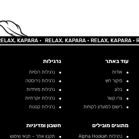
AX, KAPARA •
RELAX, KAPARA •
RELAX, KAPARA •
REL
עוד באתר
נרגילות
אודות
נרגילות רוסיות
מיקור חוץ
נרגילות נירוסטה
בלוג
נרגילות מיוחדות
צרו קשר
נרגילות יוקרתיות
רישום למועדון לקוחות
נרגילות קטנות
מתוגים מובילים
חשבון ומדיניות
נרגילות Alpha Hookah
תקנון אתר – תנאי שימוש