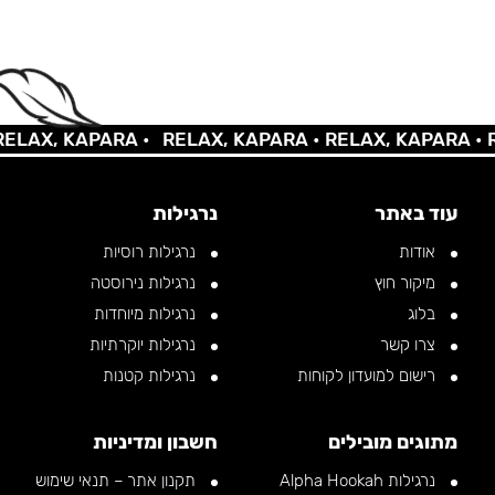
AX, KAPARA •
RELAX, KAPARA •
RELAX, KAPARA •
REL
עוד באתר
נרגילות
אודות
נרגילות רוסיות
מיקור חוץ
נרגילות נירוסטה
בלוג
נרגילות מיוחדות
צרו קשר
נרגילות יוקרתיות
רישום למועדון לקוחות
נרגילות קטנות
מתוגים מובילים
חשבון ומדיניות
נרגילות Alpha Hookah
תקנון אתר – תנאי שימוש