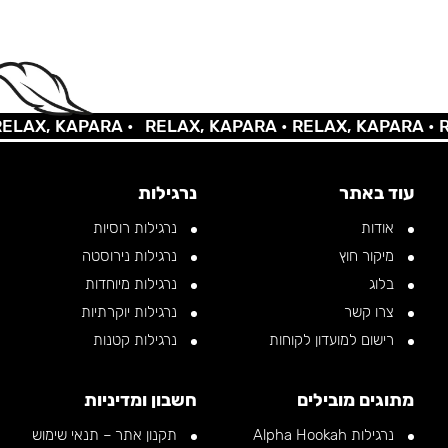
AX, KAPARA •
RELAX, KAPARA •
RELAX, KAPARA •
REL
עוד באתר
נרגילות
אודות
נרגילות רוסיות
מיקור חוץ
נרגילות נירוסטה
בלוג
נרגילות מיוחדות
צרו קשר
נרגילות יוקרתיות
רישום למועדון לקוחות
נרגילות קטנות
מתוגים מובילים
חשבון ומדיניות
נרגילות Alpha Hookah
תקנון אתר – תנאי שימוש