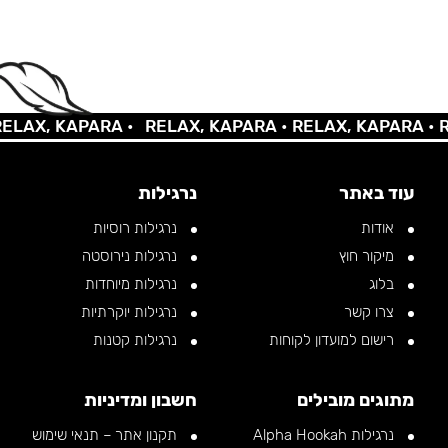
AX, KAPARA •
RELAX, KAPARA •
RELAX, KAPARA •
REL
עוד באתר
נרגילות
אודות
נרגילות רוסיות
מיקור חוץ
נרגילות נירוסטה
בלוג
נרגילות מיוחדות
צרו קשר
נרגילות יוקרתיות
רישום למועדון לקוחות
נרגילות קטנות
מתוגים מובילים
חשבון ומדיניות
נרגילות Alpha Hookah
תקנון אתר – תנאי שימוש