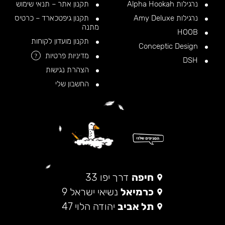
נרגילות Alpha Hookah
תקנון אתר – תנאי שימוש
נרגילות Amy Deluxe
תקנון גיפטכארד – כרטיס
מתנה
HOOB
תקנון מועדון לקוחות
Conceptic Design
מדיניות פרטיות
?
DSH
הצהרת נגישות
החשבון שלי
חיפה
דרך יפו 33
כרמיאל
נשיאי ישראל 9
תל אביב
יהודה הלוי 47