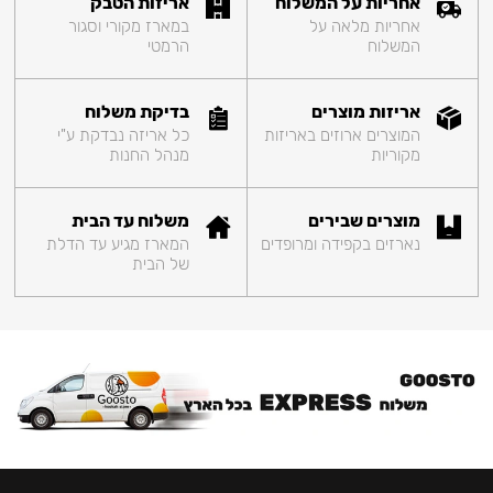
אחריות על המשלוח
אריזות הטבק
אחריות מלאה על
במארז מקורי וסגור
המשלוח
הרמטי
אריזות מוצרים
בדיקת משלוח
המוצרים ארוזים באריזות
כל אריזה נבדקת ע"י
מקוריות
מנהל החנות
מוצרים שבירים
משלוח עד הבית
נארזים בקפידה ומרופדים
המארז מגיע עד הדלת
של הבית