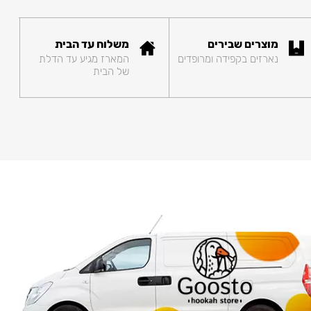
מוצרים שבירים
משלוח עד הבית
נארזים בקפידה ומרופדים
המארז מגיע עד הדלת
של הבית