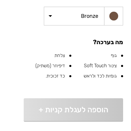
Bronze
מה בערכה?
גוף
צלחת
צינור Soft Touch
דיפיוזר (משתיק)
גומיות לכד ולראש
כד זכוכית.
הוספה לעגלת קניות
+