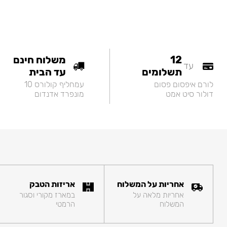
12
משלוח חינם
עד
תשלומים
עד הבית
לורם איפסום פסום
עמחליף קולורס 10
דולור סיט אמט
מונפרד אדנדום
אחריות על המשלוח
אריזות הטבק
אחריות מלאה על
במארז מקורי וסגור
המשלוח
הרמטי