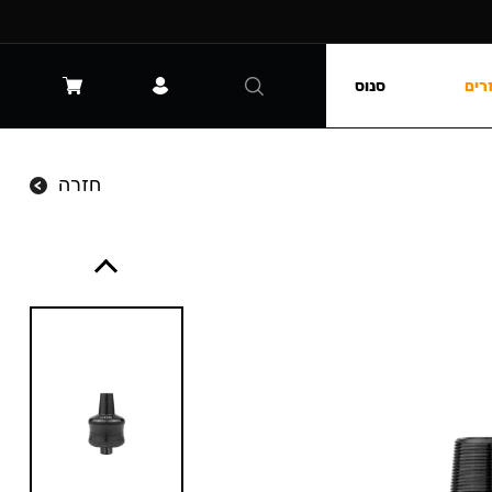
רים
סנוס
חזרה