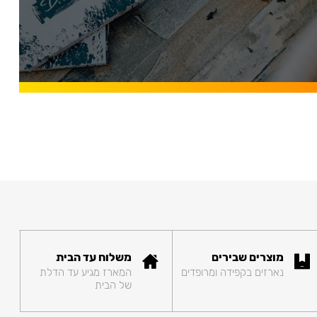
מוצרים שבירים
משלוח עד הבית
נארזים בקפידה ומרופדים
המארז מגיע עד הדלת
של הבית