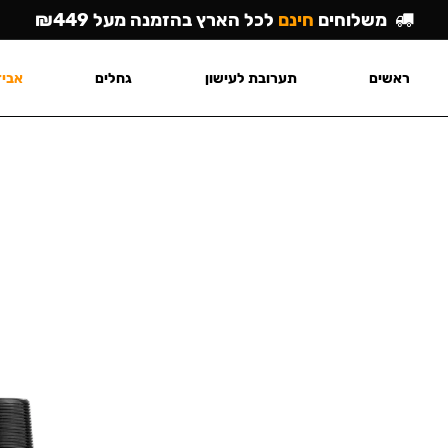
משלוחים
חינם
לכל הארץ בהזמנה מעל ₪449
ראשים
תערובת לעישון
גחלים
אביז