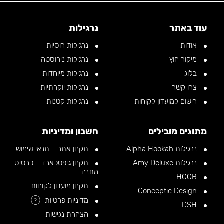
עוד באתר
נרגילות
אודות
נרגילות רוסיות
מיקור חוץ
נרגילות נירוסטה
בלוג
נרגילות מיוחדות
צרו קשר
נרגילות יוקרתיות
רישום למועדון לקוחות
נרגילות קטנות
מתוגים מובילים
חשבון ומדיניות
נרגילות Alpha Hookah
תקנון אתר – תנאי שימוש
נרגילות Amy Deluxe
תקנון גיפטכארד – כרטיס
מתנה
HOOB
תקנון מועדון לקוחות
Conceptic Design
מדיניות פרטיות
?
DSH
הצהרת נגישות