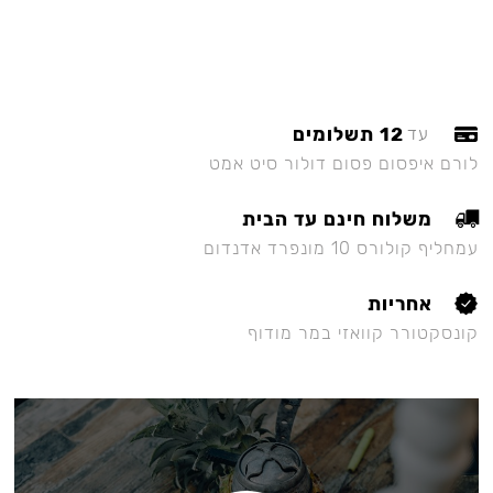
12 תשלומים
עד
לורם איפסום פסום דולור סיט אמט
משלוח חינם עד הבית
עמחליף קולורס 10 מונפרד אדנדום
אחריות
קונסקטורר קוואזי במר מודוף