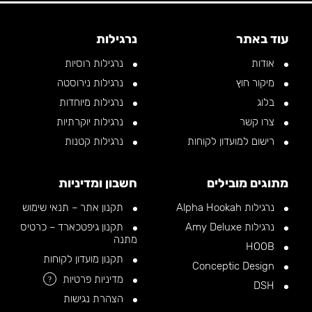
עוד באתר
נרגילות
אודות
נרגילות רוסיות
מיקור חוץ
נרגילות נירוסטה
בלוג
נרגילות מיוחדות
צרו קשר
נרגילות יוקרתיות
רישום למועדון לקוחות
נרגילות קטנות
מתוגים מובילים
חשבון ומדיניות
נרגילות Alpha Hookah
תקנון אתר – תנאי שימוש
נרגילות Amy Deluxe
תקנון גיפטכארד – כרטיס
מתנה
HOOB
תקנון מועדון לקוחות
Conceptic Design
מדיניות פרטיות
?
DSH
הצהרת נגישות