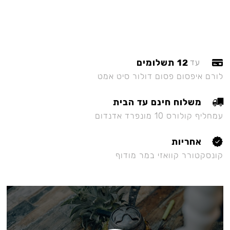
12 תשלומים
עד
לורם איפסום פסום דולור סיט אמט
משלוח חינם עד הבית
עמחליף קולורס 10 מונפרד אדנדום
אחריות
קונסקטורר קוואזי במר מודוף