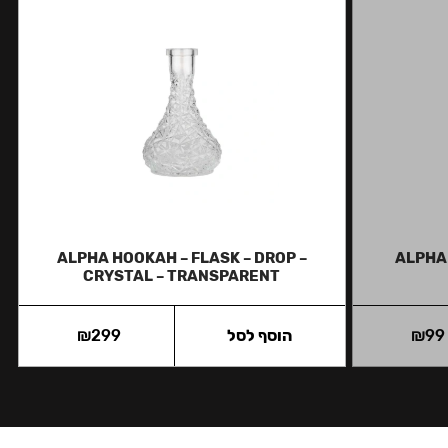
ALPHA HOOKAH – FLASK – DROP –
ALPHA 
CRYSTAL – TRANSPARENT
99
₪
הוסף לסל
299
₪