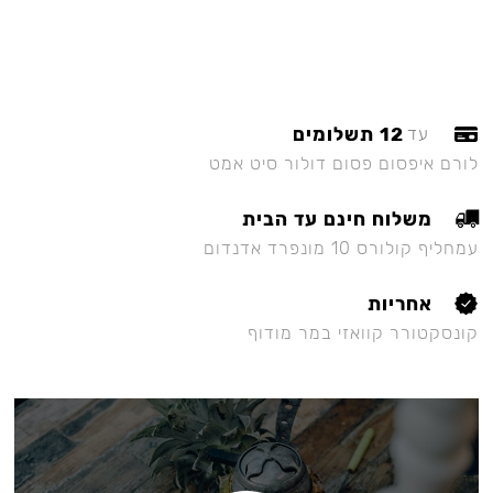
12 תשלומים
עד
לורם איפסום פסום דולור סיט אמט
משלוח חינם עד הבית
עמחליף קולורס 10 מונפרד אדנדום
אחריות
קונסקטורר קוואזי במר מודוף