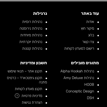
עוד באתר
נרגילות
אודות
נרגילות רוסיות
מיקור חוץ
נרגילות נירוסטה
בלוג
נרגילות מיוחדות
צרו קשר
נרגילות יוקרתיות
רישום למועדון לקוחות
נרגילות קטנות
מתוגים מובילים
חשבון ומדיניות
נרגילות Alpha Hookah
תקנון אתר – תנאי שימוש
נרגילות Amy Deluxe
תקנון גיפטכארד – כרטיס
מתנה
HOOB
תקנון מועדון לקוחות
Conceptic Design
מדיניות פרטיות
?
DSH
הצהרת נגישות