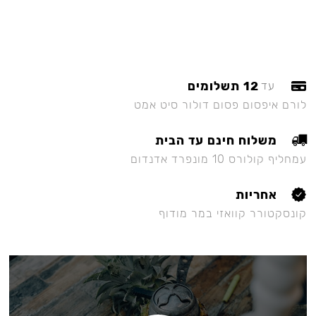
12 תשלומים
עד
לורם איפסום פסום דולור סיט אמט
משלוח חינם עד הבית
עמחליף קולורס 10 מונפרד אדנדום
אחריות
קונסקטורר קוואזי במר מודוף