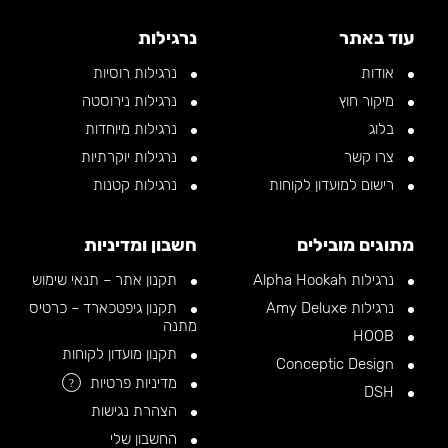
עוד באתר
נרגילות
אודות
נרגילות רוסיות
מיקור חוץ
נרגילות נירוסטה
בלוג
נרגילות מיוחדות
צרו קשר
נרגילות יוקרתיות
רישום למועדון לקוחות
נרגילות קטנות
מתוגים מובילים
חשבון ומדיניות
נרגילות Alpha Hookah
תקנון אתר – תנאי שימוש
נרגילות Amy Deluxe
תקנון גיפטכארד – כרטיס
מתנה
HOOB
תקנון מועדון לקוחות
Conceptic Design
מדיניות פרטיות
?
DSH
הצהרת נגישות
החשבון שלי